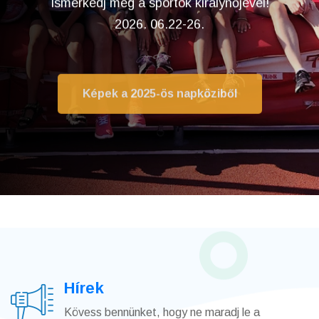
Ismerkedj meg a sportok királynőjével!
2026. 06.22-26.
Képek a 2025-ös napköziből
Hírek
Kövess bennünket, hogy ne maradj le a