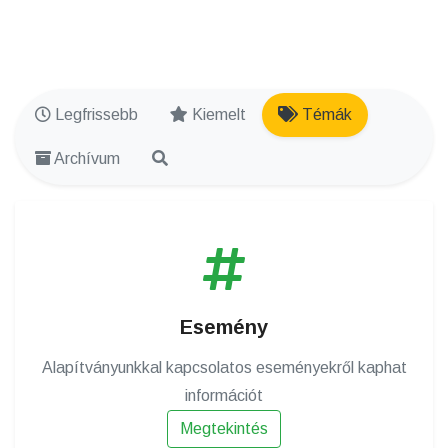
Legfrissebb
Kiemelt
Témák
Archívum
Esemény
Alapítványunkkal kapcsolatos eseményekről kaphat
információt
Megtekintés