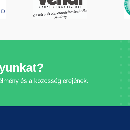
yunkat?
lmény és a közösség erejének.