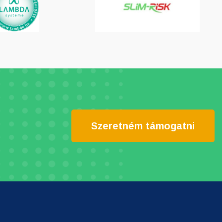
Szeretném támogatni