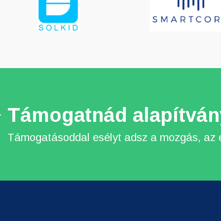
Támogatnád alapítván
Támogatásoddal esélyt adsz a mozgás, az é