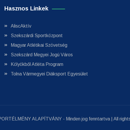
Hasznos Linkek
AliscAktív
Szekszárdi Sportközpont
Magyar Atlétikai Szövetség
Szekszárd Megyei Jogú Város
Kölyökből Atléta Program
Tolna Vármegyei Diáksport Egyesület
PORTÉLMÉNY ALAPÍTVÁNY
- Minden jog fenntartva | All righ