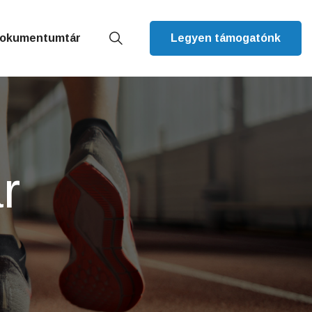
okumentumtár
Legyen támogatónk
r