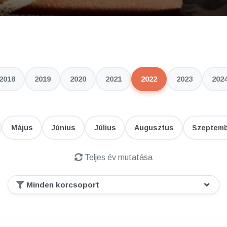
2018
2019
2020
2021
2022
2023
202
Május
Június
Július
Augusztus
Szeptem
Teljes év mutatása