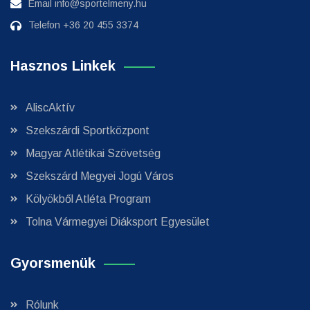
Email
info@sportelmeny.hu
Telefon
+36 20 455 3374
Hasznos Linkek
AliscAktív
Szekszárdi Sportközpont
Magyar Atlétikai Szövetség
Szekszárd Megyei Jogú Város
Kölyökből Atléta Program
Tolna Vármegyei Diáksport Egyesület
Gyorsmenük
Rólunk