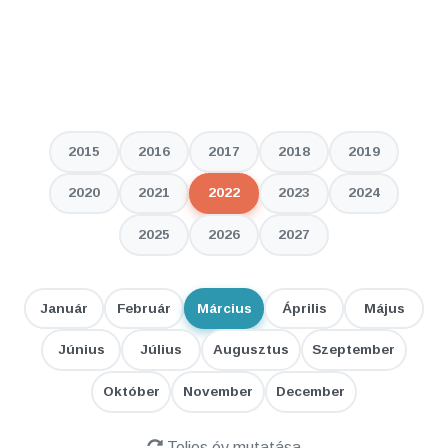
2015
2016
2017
2018
2019
2020
2021
2022
2023
2024
2025
2026
2027
Január
Február
Március
Április
Május
Június
Július
Augusztus
Szeptember
Október
November
December
Teljes év mutatása