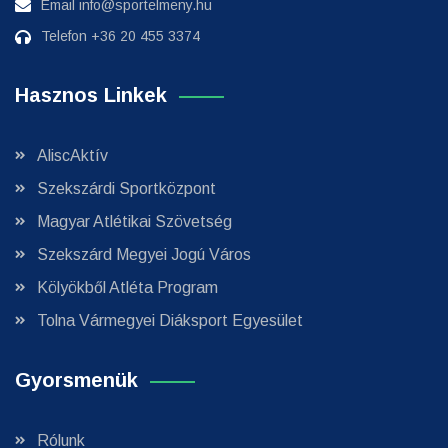
Email
info@sportelmeny.hu
Telefon
+36 20 455 3374
Hasznos Linkek
AliscAktív
Szekszárdi Sportközpont
Magyar Atlétikai Szövetség
Szekszárd Megyei Jogú Város
Kölyökből Atléta Program
Tolna Vármegyei Diáksport Egyesület
Gyorsmenük
Rólunk