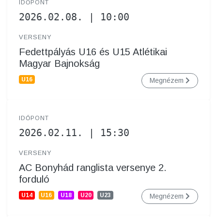
IDŐPONT
2026.02.08. | 10:00
VERSENY
Fedettpályás U16 és U15 Atlétikai
Magyar Bajnokság
U16
Megnézem
IDŐPONT
2026.02.11. | 15:30
VERSENY
AC Bonyhád ranglista versenye 2.
forduló
U14
U16
U18
U20
U23
Megnézem