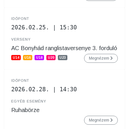
IDŐPONT
2026.02.25. | 15:30
VERSENY
AC Bonyhád ranglistaversenye 3. forduló
U14
U16
U18
U20
U23
Megnézem
IDŐPONT
2026.02.28. | 14:30
EGYÉB ESEMÉNY
Ruhabörze
Megnézem