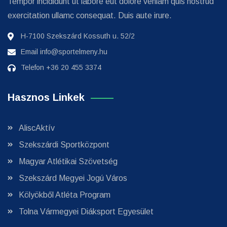
Tempor incididunt ut labore eut dolore veniam quis nostrud
exercitation ullamc consequat. Duis aute irure.
H-7100 Szekszárd Kossuth u. 52/2
Email
info@sportelmeny.hu
Telefon
+36 20 455 3374
Hasznos Linkek
AliscAktív
Szekszárdi Sportközpont
Magyar Atlétikai Szövetség
Szekszárd Megyei Jogú Város
Kölyökből Atléta Program
Tolna Vármegyei Diáksport Egyesület