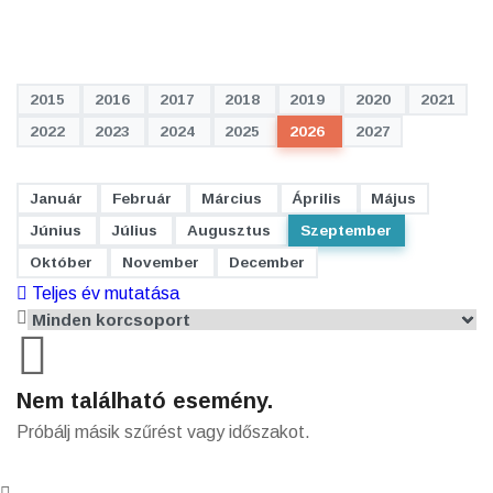
2015
2016
2017
2018
2019
2020
2021
2022
2023
2024
2025
2026
2027
Január
Február
Március
Április
Május
Június
Július
Augusztus
Szeptember
Október
November
December
Teljes év mutatása
Nem található esemény.
Próbálj másik szűrést vagy időszakot.