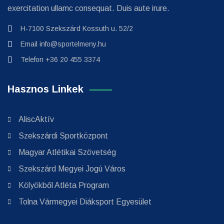
exercitation ullamc consequat. Duis aute irure.
H-7100 Szekszárd Kossuth u. 52/2
Email
info@sportelmeny.hu
Telefon
+36 20 455 3374
Hasznos Linkek
AliscAktív
Szekszárdi Sportközpont
Magyar Atlétikai Szövetség
Szekszárd Megyei Jogú Város
Kölyökből Atléta Program
Tolna Vármegyei Diáksport Egyesület