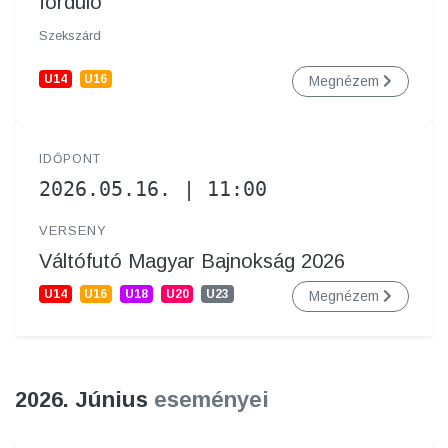
forduló
Szekszárd
U14
U16
Megnézem
IDŐPONT
2026.05.16. | 11:00
VERSENY
Váltófutó Magyar Bajnokság 2026
U14
U16
U18
U20
U23
Megnézem
2026. Június
eseményei