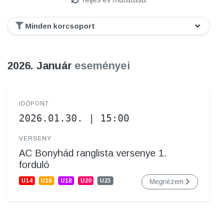
2026. Január
eseményei
IDŐPONT
2026.01.30. | 15:00
VERSENY
AC Bonyhád ranglista versenye 1.
forduló
U14
U16
U18
U20
U23
Megnézem