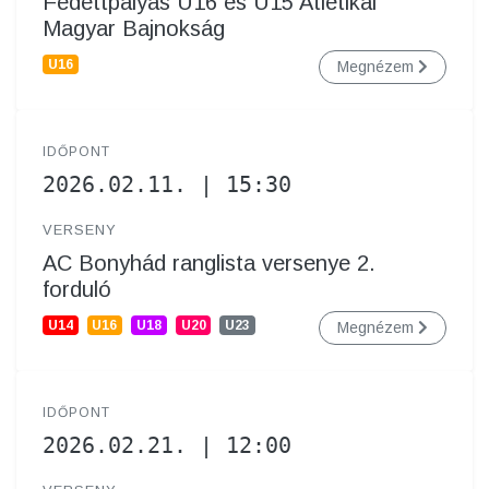
Fedettpályás U16 és U15 Atlétikai
Magyar Bajnokság
U16
Megnézem
IDŐPONT
2026.02.11. | 15:30
VERSENY
AC Bonyhád ranglista versenye 2.
forduló
U14
U16
U18
U20
U23
Megnézem
IDŐPONT
2026.02.21. | 12:00