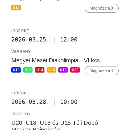
U16
Megnézem
IDŐPONT
2026.03.25. | 12:00
VERSENY
Megyei Mezei Diákolimpia I-VI.kcs.
U10
U12
U14
U16
U18
U20
Megnézem
IDŐPONT
2026.03.28. | 10:00
VERSENY
U20, U18, U16 és U15 Téli Dobó
Magyar Bajnokság