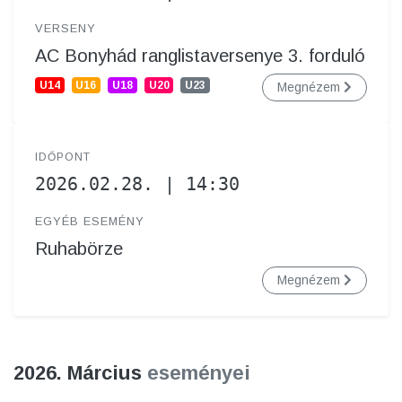
VERSENY
AC Bonyhád ranglistaversenye 3. forduló
U14
U16
U18
U20
U23
Megnézem
IDŐPONT
2026.02.28. | 14:30
EGYÉB ESEMÉNY
Ruhabörze
Megnézem
2026. Március
eseményei