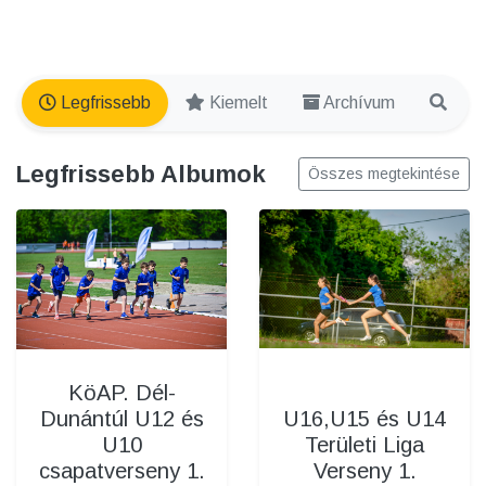
Legfrissebb
Kiemelt
Archívum
Legfrissebb Albumok
Összes megtekintése
KöAP. Dél-
U16,U15 és U14
Dunántúl U12 és
Területi Liga
U10
Verseny 1.
csapatverseny 1.