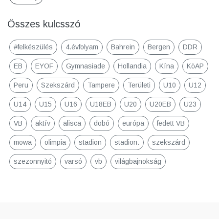
Összes kulcsszó
#felkészülés
4.évfolyam
Bahrein
Bergen
DDR
EB
EYOF
Gymnasiade
Hollandia
Kína
KöAP
Peru
Szekszárd
Tampere
Területi
U10
U12
U14
U15
U16
U18EB
U20
U20EB
U23
VB
aktív
alisca
dobó
európa
fedett VB
mowa
olimpia
stadion
stadion.
szekszárd
szezonnyitó
varsó
vb
világbajnokság