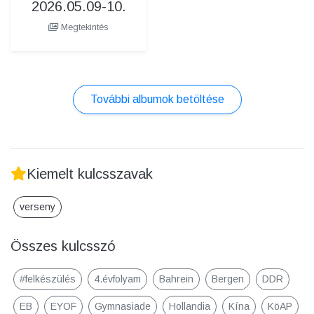
2026.05.09-10.
Megtekintés
További albumok betöltése
Kiemelt kulcsszavak
verseny
Összes kulcsszó
#felkészülés
4.évfolyam
Bahrein
Bergen
DDR
EB
EYOF
Gymnasiade
Hollandia
Kína
KöAP