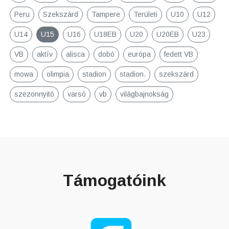
Peru
Szekszárd
Tampere
Területi
U10
U12
U14
U15
U16
U18EB
U20
U20EB
U23
VB
aktív
alisca
dobó
európa
fedett VB
mowa
olimpia
stadion
stadion.
szekszárd
szezonnyitó
varsó
vb
világbajnokság
Támogatóink