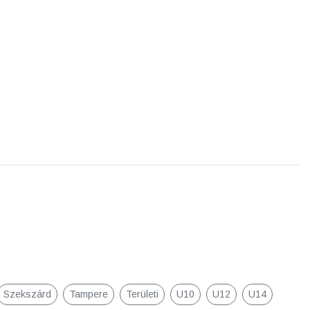
Szekszárd
Tampere
Területi
U10
U12
U14