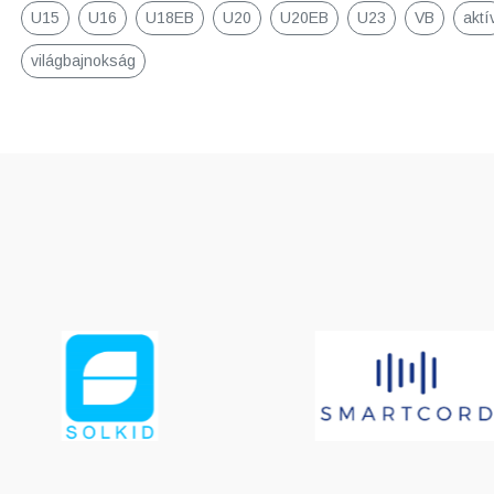
U15
U16
U18EB
U20
U20EB
U23
VB
aktí
világbajnokság