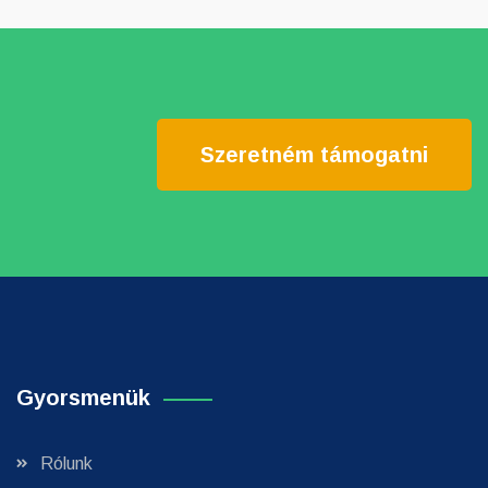
Szeretném támogatni
Gyorsmenük
Rólunk