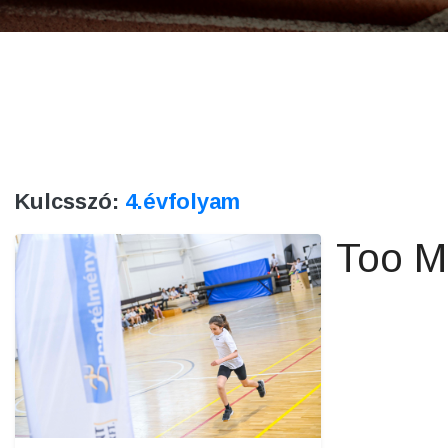
Kulcsszó:
4.évfolyam
Too M