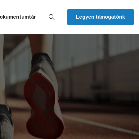
okumentumtár
Legyen támogatónk