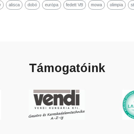
v
alisca
dobó
európa
fedett VB
mowa
olimpia
s
Támogatóink