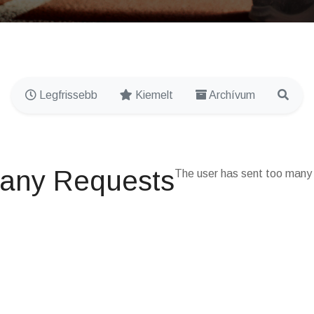
Legfrissebb
Kiemelt
Archívum
any Requests
The user has sent too many 