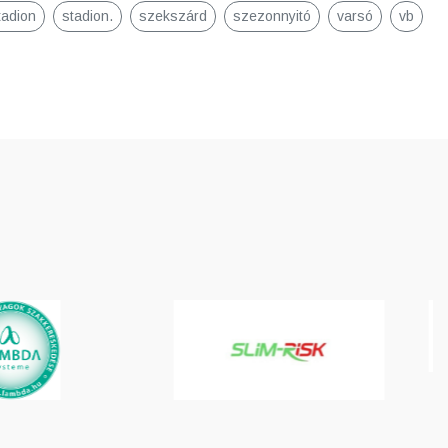
tadion
stadion.
szekszárd
szezonnyitó
varsó
vb