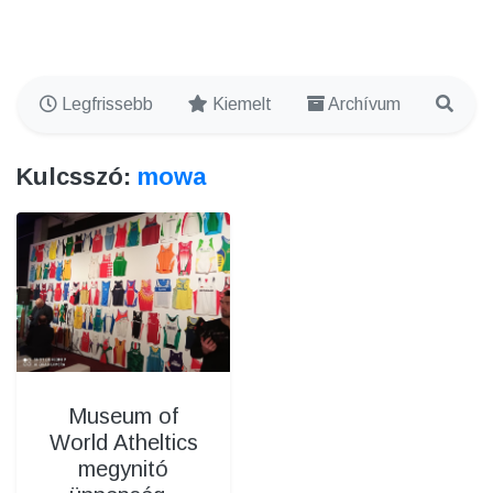
Legfrissebb
Kiemelt
Archívum
Kulcsszó:
mowa
Museum of
World Atheltics
megynitó