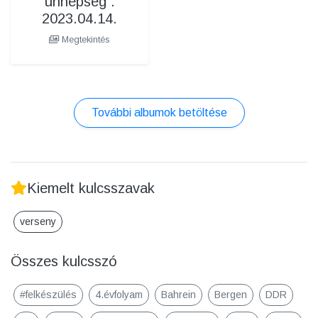
ünnepség .
2023.04.14.
Megtekintés
További albumok betöltése
Kiemelt kulcsszavak
verseny
Összes kulcsszó
#felkészülés
4.évfolyam
Bahrein
Bergen
DDR