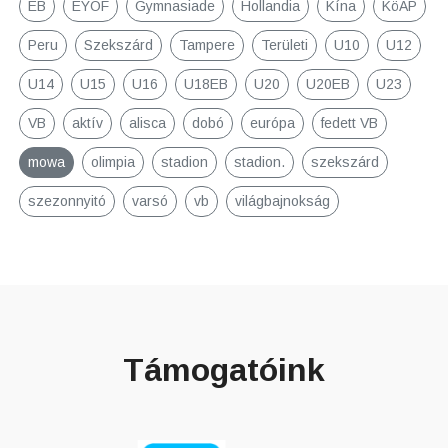
EB
EYOF
Gymnasiade
Hollandia
Kína
KöAP
Peru
Szekszárd
Tampere
Területi
U10
U12
U14
U15
U16
U18EB
U20
U20EB
U23
VB
aktív
alisca
dobó
európa
fedett VB
mowa
olimpia
stadion
stadion.
szekszárd
szezonnyitó
varsó
vb
világbajnokság
Támogatóink