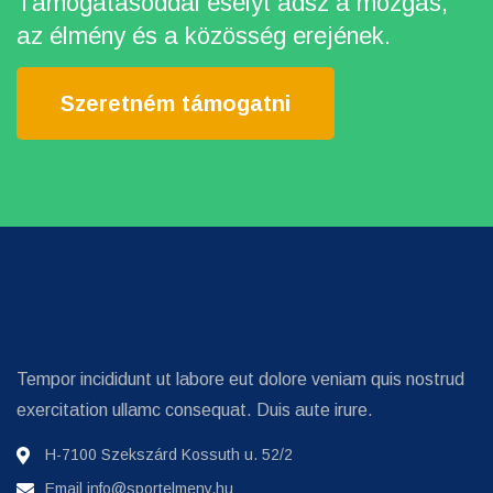
Támogatásoddal esélyt adsz a mozgás,
az élmény és a közösség erejének.
Szeretném támogatni
Tempor incididunt ut labore eut dolore veniam quis nostrud
exercitation ullamc consequat. Duis aute irure.
H-7100 Szekszárd Kossuth u. 52/2
Email
info@sportelmeny.hu