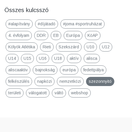
Összes kulcsszó
#alapítvány
#díjátadó
#joma #sportruházat
4. évfolyam
DDR
EB
Európa
KöAP
Kölyök Atlétika
Rieti
Szekszárd
U10
U12
U14
U15
U16
U18
aktív
alisca
aliscaaktiv
bajnokság
európa
fedettpálya
felkészülés
napközi
nemzetközi
szezonnyitó
területi
válogatott
váltó
webshop